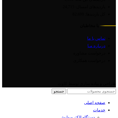
بازدیدهای امسال:
24,715
کل بازدیدها:
82,699
با مخاطبان
تماس با ما
دربـاره مـا
درخواست مشاوره
درخواست همکاری
طراحی و پیاده سازی توسط کاوت
جستجو
صفحه اصلی
خدمات
دستگاه الکتروپولیش