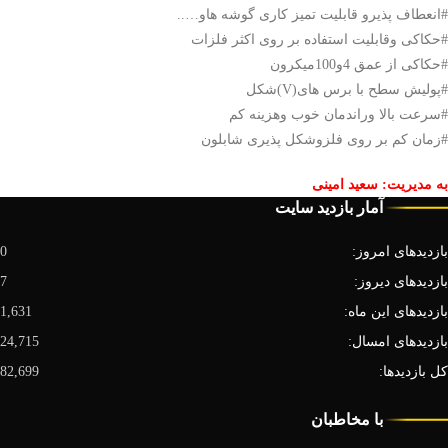
#انعطاف پذیرو قابلیت تمیز کاری گوشه هاو…..
#حکاکی وقابلیت استفاده بر روی اکثر فلزات
#حکاکی از عمق 4و100میکرون
#پولیش سطح با برس های(V)شکل
#سرعت بالا وراندمان خوب وهزینه کم
#زمان کم بر روی فلزوشکل پذیری شابلون
به مدیریت: سعید امینی
آمار بازدید سایت
بازدیدهای امروز:
0
بازدیدهای دیروز:
7
بازدیدهای این ماه:
1,631
بازدیدهای امسال:
24,715
کل بازدیدها:
82,699
با مخاطبان