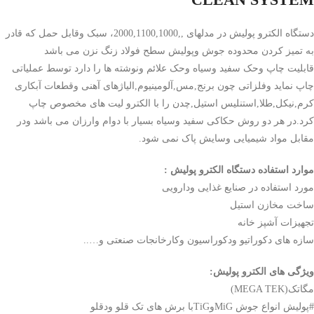
دستگاه الکترو پولیش در مدلهای ,,2000,1100,1000، سبک وقابل حمل که قادر
به تمیز کردن محدوده جوش وپولیش سطح فولاد زنگ نزن می باشد
قابلیت چاپ وحک سفید وسیاه وحک علائم ونوشته ها را دارد توسط عملیاتی
چاپ نماید وفلزاتی چون برنج,مس,آلومینیوم,الیاژهای آهنی وقطعات آبکاری
کرم,نیکل,طلا,استنلیس استیل,چدن را با الکترو لیت های مخصوص چاپ
کرد.در هر دو روش حکاکی سفید وسیاه بسیار با دوام وارزان می باشد ودر
مقابل مواد شیمیایی وسایش پاک نمی شود.
موارد استفاده دستگاه الکترو پولیش :
مورد استفاده در صنایع غذایی ودارویی
ساخت مخازن استیل
تجهیزات آشپز خانه
سازه های دکوراتیو ودکوراسیون وکارخانجات صنعتی و…..
ویژگی های الکترو پولیش:
مگاتک(MEGA TEK)
#پولیش انواع جوش MiGوTiGبا برش های تک قلو ودقلو